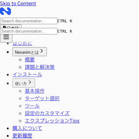
Skip to Content
CTRL K
日本語
CTRL K
はじめに
Nexanimとは
概要
課題と解決策
インストール
使い方
基本操作
ターゲット選択
ツール
設定のカスタマイズ
エクスプレッションTips
購入について
更新履歴