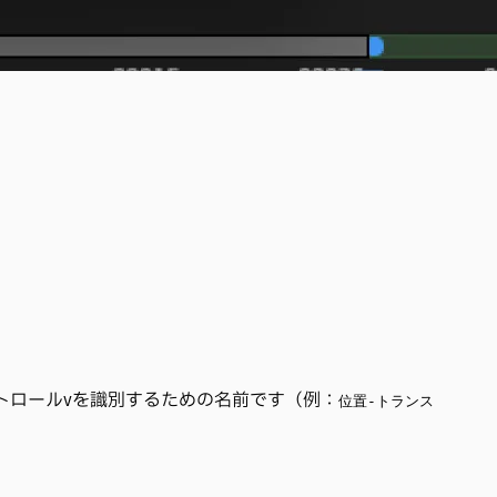
トロール
を識別するための名前です（例：
V
位置-トランス