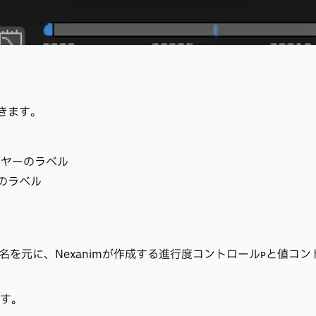
きます。
イヤーのラベル
のラベル
ループ名を元に、Nexanimが作成する進行度コントロール
と値コン
P
ます。