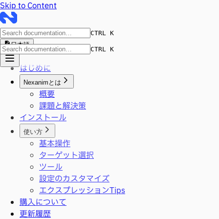
Skip to Content
CTRL K
日本語
CTRL K
はじめに
Nexanimとは
概要
課題と解決策
インストール
使い方
基本操作
ターゲット選択
ツール
設定のカスタマイズ
エクスプレッションTips
購入について
更新履歴